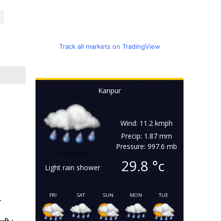
Track all markets on TradingView
Kanpur
Wind: 11.2 kmph
Precip: 1.87 mm
Pressure: 997.6 mb
29.8
°c
Light rain shower
FRI
SAT
SUN
MON
TUE
T