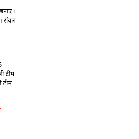
 बनाए ।
 । रॉयल
5
बी टीम
ज टीम
र