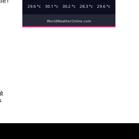
ारी !
29.6
°c
30.1
°c
30.2
°c
28.3
°c
29.6
°c
WorldWeatherOnline.com
से
s