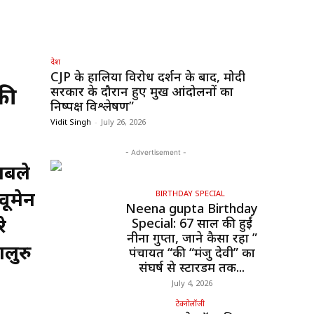
देश
CJP के हालिया विरोध प्रदर्शन के बाद, मोदी
की
सरकार के दौरान हुए प्रमुख आंदोलनों का
निष्पक्ष विश्लेषण”
Vidit Singh
-
July 26, 2026
- Advertisement -
ाबले
वूमेन
BIRTHDAY SPECIAL
Neena gupta Birthday
े
Special: 67 साल की हुईं
नीना गुप्ता, जाने कैसा रहा ”
गलुरु
पंचायत “की “मंजु देवी” का
संघर्ष से स्टारडम तक...
July 4, 2026
टेक्नोलॉजी