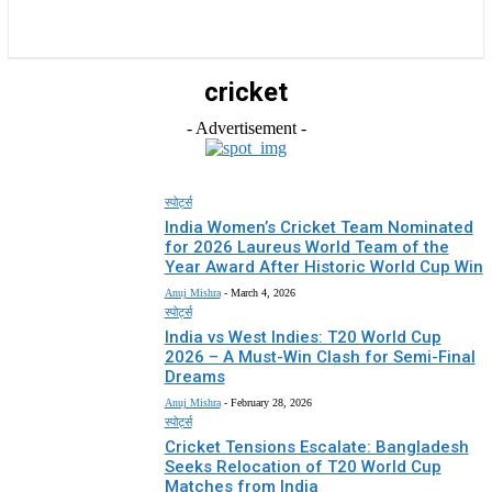
राज्य
होम
देश
राजनीति
स्पोर्ट्स
एंटरटेनमेंट
cricket
- Advertisement -
स्पोर्ट्स
India Women’s Cricket Team Nominated
for 2026 Laureus World Team of the
Year Award After Historic World Cup Win
Anuj Mishra
-
March 4, 2026
स्पोर्ट्स
India vs West Indies: T20 World Cup
2026 – A Must-Win Clash for Semi-Final
Dreams
Anuj Mishra
-
February 28, 2026
स्पोर्ट्स
Cricket Tensions Escalate: Bangladesh
Seeks Relocation of T20 World Cup
Matches from India