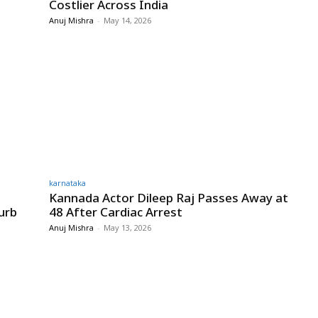
Costlier Across India
Anuj Mishra
-
May 14, 2026
karnataka
Kannada Actor Dileep Raj Passes Away at
urb
48 After Cardiac Arrest
Anuj Mishra
-
May 13, 2026