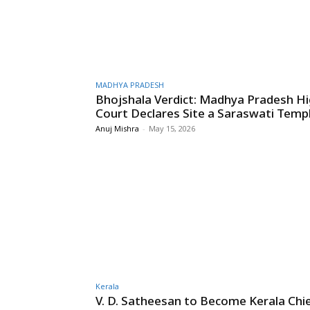
MADHYA PRADESH
Bhojshala Verdict: Madhya Pradesh H
Court Declares Site a Saraswati Temp
Anuj Mishra
-
May 15, 2026
Kerala
V. D. Satheesan to Become Kerala Chi