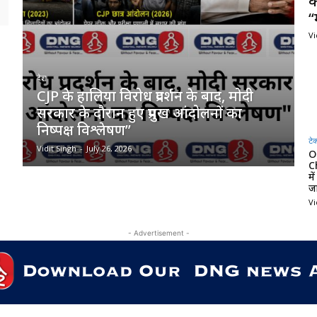
क
“
Vi
देश
CJP के हालिया विरोध प्रदर्शन के बाद, मोदी
सरकार के दौरान हुए प्रमुख आंदोलनों का
निष्पक्ष विश्लेषण”
टेक
Vidit Singh
-
July 26, 2026
O
C
मे
जा
Vi
- Advertisement -