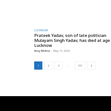
LUCKNOW
Prateek Yadav, son of late politician
Mulayam Singh Yadav, has died at age 
Lucknow
Anuj Mishra
-
May 13, 2026
...
1
2
3
131