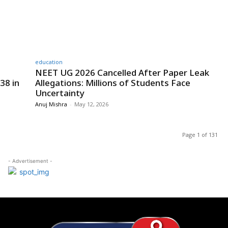
education
NEET UG 2026 Cancelled After Paper Leak
38 in
Allegations: Millions of Students Face
Uncertainty
Anuj Mishra
-
May 12, 2026
Page 1 of 131
- Advertisement -