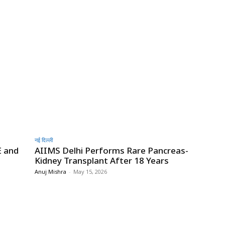
नई दिल्ली
E and
AIIMS Delhi Performs Rare Pancreas-
Kidney Transplant After 18 Years
Anuj Mishra
-
May 15, 2026