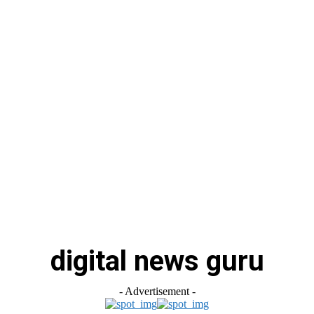
स
ऑटोमोबाइल
गैजेट्स
टेक्नोलॉजी
फेक न्यूज़ अलर्ट
राशिफल
digital news guru
- Advertisement -