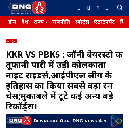
होम
देश
राज्य
राजनीति
स्पोर्ट्स
एंटरटेनमेंट
बिज़
स्पोर्ट्स
KKR VS PBKS : जॉनी बेयरस्टो की
तूफानी पारी में उड़ी कोलकाता
नाइट राइडर्स,आईपीएल लीग के
इतिहास का किया सबसे बड़ा रन
चेस;मुकाबले में टूटे कई अन्य बड़े
रिकॉर्ड्स।