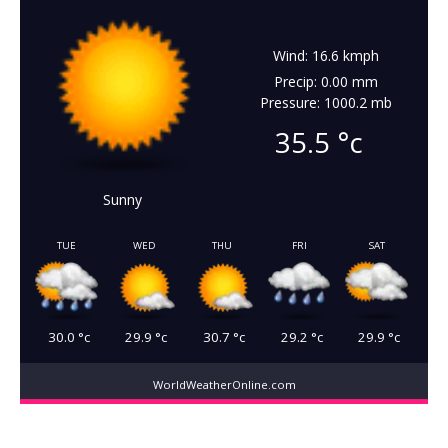
Wind: 16.6 kmph
Precip: 0.00 mm
Pressure: 1000.2 mb
35.5
°c
Sunny
TUE
WED
THU
FRI
SAT
30.0
°c
29.9
°c
30.7
°c
29.2
°c
29.9
°c
WorldWeatherOnline.com