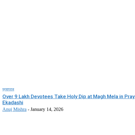
प्रयागराज
Over 9 Lakh Devotees Take Holy Dip at Magh Mela in Pray
Ekadashi
Anuj Mishra
-
January 14, 2026