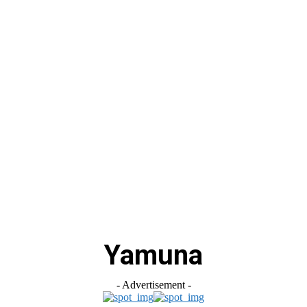
स
ऑटोमोबाइल
गैजेट्स
टेक्नोलॉजी
फेक न्यूज़ अलर्ट
राशिफल
Yamuna
- Advertisement -