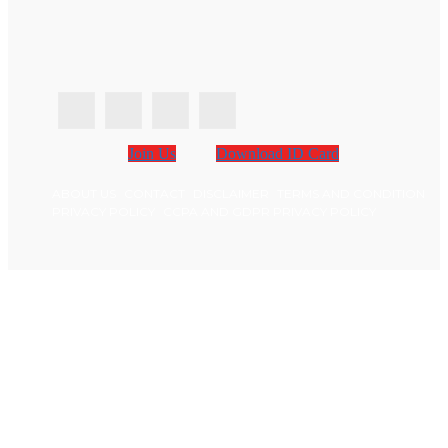
Join Us
Download ID Card
ABOUT US
CONTACT
DISCLAIMER
TERMS AND CONDITION
PRIVACY POLICY
CCPA AND GDPR PRIVACY POLICY