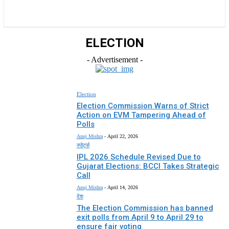
राज्य
होम
देश
राजनीति
स्पोर्ट्स
एंटरटेनमेंट
ELECTION
- Advertisement -
Election
Election Commission Warns of Strict
Action on EVM Tampering Ahead of
Polls
Anuj Mishra
-
April 22, 2026
स्पोर्ट्स
IPL 2026 Schedule Revised Due to
Gujarat Elections: BCCI Takes Strategic
Call
Anuj Mishra
-
April 14, 2026
देश
The Election Commission has banned
exit polls from April 9 to April 29 to
ensure fair voting