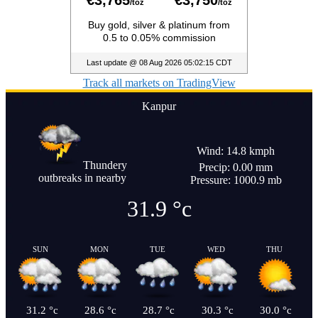
Track all markets on TradingView
Kanpur
Wind: 14.8 kmph
Thundery
Precip: 0.00 mm
outbreaks in nearby
Pressure: 1000.9 mb
31.9
°c
SUN
MON
TUE
WED
THU
31.2
°c
28.6
°c
28.7
°c
30.3
°c
30.0
°c