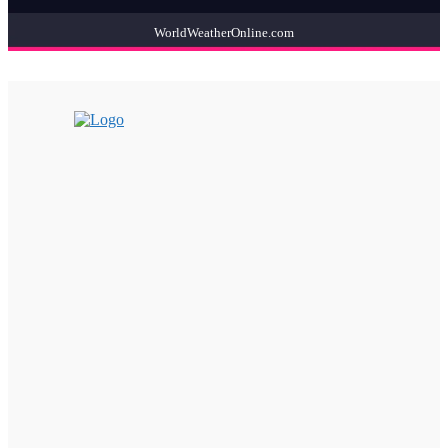
WorldWeatherOnline.com