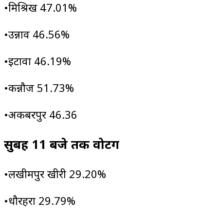
•मिश्रिख 47.01%
•उन्नाव 46.56%
•इटावा 46.19%
•कन्नौज 51.73%
•अकबरपुर 46.36
सुबह 11 बजे तक वोटिंग
•लखीमपुर खीरी 29.20%
•धौरहरा 29.79%