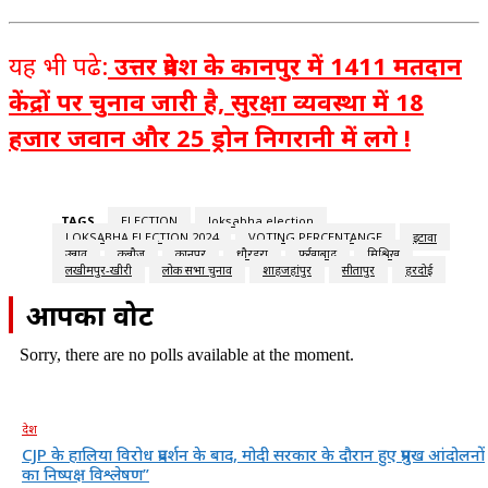
यह भी पढे:
उत्तर प्रदेश के कानपुर में 1411 मतदान
केंद्रों पर चुनाव जारी है, सुरक्षा व्यवस्था में 18
हजार जवान और 25 ड्रोन निगरानी में लगे !
TAGS
ELECTION
loksabha election
LOKSABHA ELECTION 2024
VOTING PERCENTANGE
इटावा
उन्नाव
कन्नौज
कानपुर
धौरहरा
फर्रुखाबाद
मिश्रिख
लखीमपुर-खीरी
लोक सभा चुनाव
शाहजहांपुर
सीतापुर
हरदोई
आपका वोट
Sorry, there are no polls available at the moment.
देश
CJP के हालिया विरोध प्रदर्शन के बाद, मोदी सरकार के दौरान हुए प्रमुख आंदोलनों
का निष्पक्ष विश्लेषण”