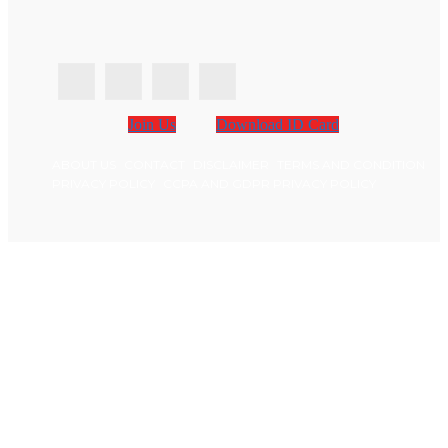
Join Us
Download ID Card
ABOUT US
CONTACT
DISCLAIMER
TERMS AND CONDITION
PRIVACY POLICY
CCPA AND GDPR PRIVACY POLICY