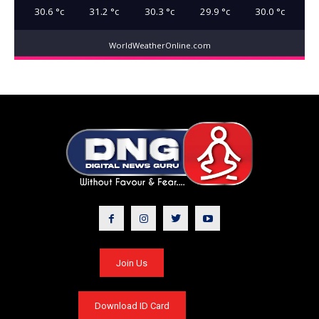
30.6
°c
31.2
°c
30.3
°c
29.9
°c
30.0
°c
WorldWeatherOnline.com
Join Us
Download ID Card