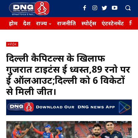
होम
देश
राज्य
राजनीति
स्पोर्ट्स
एंटरटेनमेंट
बिज़
स्पोर्ट्स
दिल्ली कैपिटल्स के खिलाफ
गुजरात टाइटंस हुई ध्वस्त,89 रनो पर
हुई ऑलआउट;दिल्ली को 6 विकेटों
से मिली जीत।