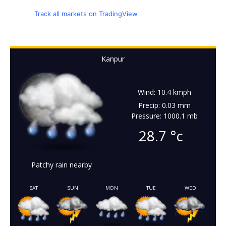
Track all markets on TradingView
Kanpur
Wind: 10.4 kmph
Precip: 0.03 mm
Pressure: 1000.1 mb
28.7
°c
Patchy rain nearby
SAT
SUN
MON
TUE
WED