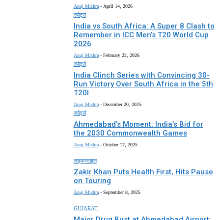
Anuj Mishra
-
April 14, 2026
स्पोर्ट्स
India vs South Africa: A Super 8 Clash to
Remember in ICC Men’s T20 World Cup
2026
Anuj Mishra
-
February 22, 2026
स्पोर्ट्स
India Clinch Series with Convincing 30-
Run Victory Over South Africa in the 5th
T20I
Anuj Mishra
-
December 20, 2025
स्पोर्ट्स
Ahmedabad’s Moment: India’s Bid for
the 2030 Commonwealth Games
Anuj Mishra
-
October 17, 2025
लाइफस्टाइल
Zakir Khan Puts Health First, Hits Pause
on Touring
Anuj Mishra
-
September 8, 2025
GUJARAT
Major Drug Bust at Ahmedabad Airport: