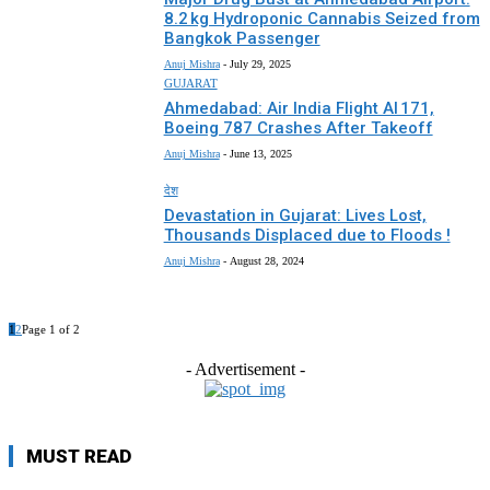
8.2 kg Hydroponic Cannabis Seized from
Bangkok Passenger
Anuj Mishra
-
July 29, 2025
GUJARAT
Ahmedabad: Air India Flight AI 171,
Boeing 787 Crashes After Takeoff
Anuj Mishra
-
June 13, 2025
देश
Devastation in Gujarat: Lives Lost,
Thousands Displaced due to Floods !
Anuj Mishra
-
August 28, 2024
1
2
Page 1 of 2
- Advertisement -
MUST READ