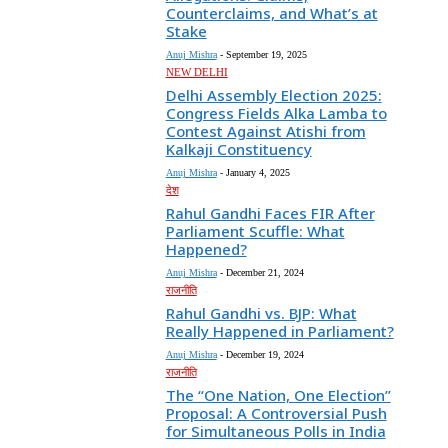
Counterclaims, and What’s at
Stake
Anuj Mishra
-
September 19, 2025
NEW DELHI
Delhi Assembly Election 2025:
Congress Fields Alka Lamba to
Contest Against Atishi from
Kalkaji Constituency
Anuj Mishra
-
January 4, 2025
देश
Rahul Gandhi Faces FIR After
Parliament Scuffle: What
Happened?
Anuj Mishra
-
December 21, 2024
राजनीति
Rahul Gandhi vs. BJP: What
Really Happened in Parliament?
Anuj Mishra
-
December 19, 2024
राजनीति
The “One Nation, One Election”
Proposal: A Controversial Push
for Simultaneous Polls in India