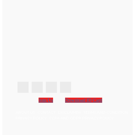
Join Us
Download ID Card
ABOUT US
CONTACT
DISCLAIMER
TERMS AND CONDITION
PRIVACY POLICY
CCPA AND GDPR PRIVACY POLICY