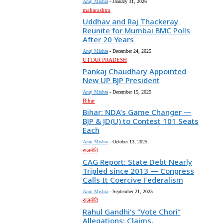
Anuj Mishra
-
January 31, 2026
maharashtra
Uddhav and Raj Thackeray
Reunite for Mumbai BMC Polls
After 20 Years
Anuj Mishra
-
December 24, 2025
UTTAR PRADESH
Pankaj Chaudhary Appointed
New UP BJP President
Anuj Mishra
-
December 15, 2025
Bihar
Bihar: NDA’s Game Changer —
BJP & JD(U) to Contest 101 Seats
Each
Anuj Mishra
-
October 13, 2025
राजनीति
CAG Report: State Debt Nearly
Tripled since 2013 — Congress
Calls It Coercive Federalism
Anuj Mishra
-
September 21, 2025
राजनीति
Rahul Gandhi’s “Vote Chori”
Allegations: Claims,