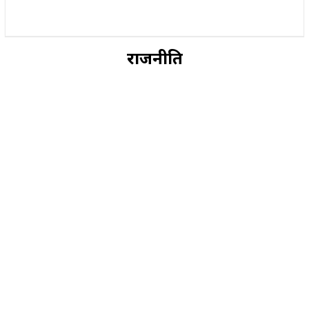
राज्य
होम
देश
राजनीति
स्पोर्ट्स
एंटरटेनमेंट
राजनीति
BIRTHDAY SPECIAL
CRIME
CURRENT AFFAIRS
EDUCATION
ELECTION
ENVIRONMENT
FESTIVAL
GUJARAT
HEALTH
HISTORY