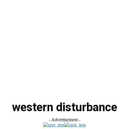
स
ऑटोमोबाइल
गैजेट्स
टेक्नोलॉजी
फेक न्यूज़ अलर्ट
राशिफल
western disturbance
- Advertisement -