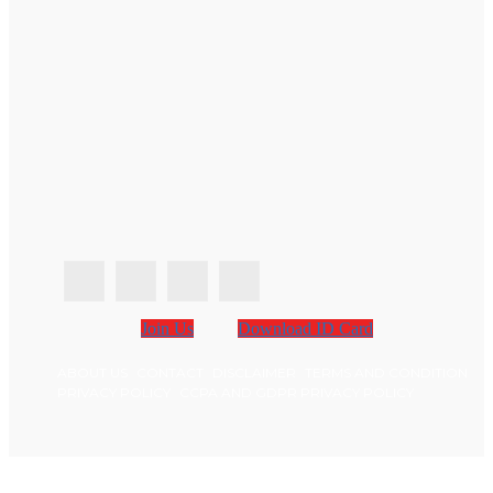
Join Us
Download ID Card
ABOUT US
CONTACT
DISCLAIMER
TERMS AND CONDITION
PRIVACY POLICY
CCPA AND GDPR PRIVACY POLICY