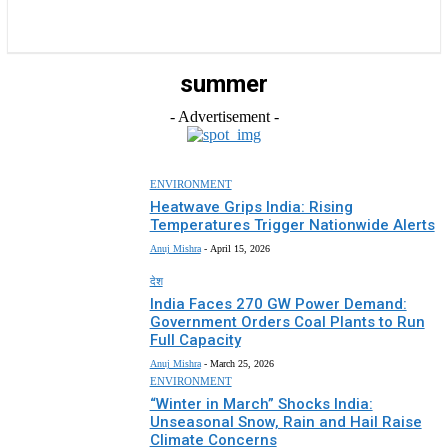
राज्य
होम
देश
राजनीति
स्पोर्ट्स
एंटरटेनमेंट
summer
- Advertisement -
ENVIRONMENT
Heatwave Grips India: Rising
Temperatures Trigger Nationwide Alerts
Anuj Mishra
-
April 15, 2026
देश
India Faces 270 GW Power Demand:
Government Orders Coal Plants to Run
Full Capacity
Anuj Mishra
-
March 25, 2026
ENVIRONMENT
“Winter in March” Shocks India:
Unseasonal Snow, Rain and Hail Raise
Climate Concerns