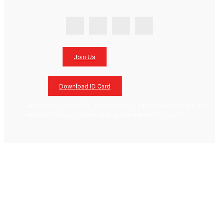
Join Us
Download ID Card
ABOUT US
CONTACT
DISCLAIMER
TERMS AND CONDITION
PRIVACY POLICY
CCPA AND GDPR PRIVACY POLICY