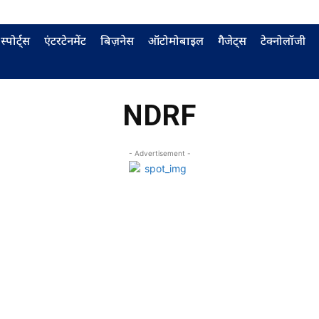
स्पोर्ट्स
एंटरटेनमेंट
बिज़नेस
ऑटोमोबाइल
गैजेट्स
टेक्नोलॉजी
NDRF
- Advertisement -