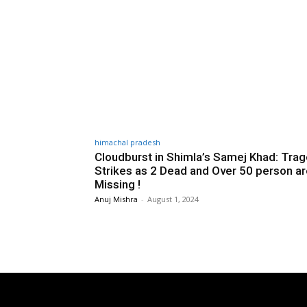
himachal pradesh
Cloudburst in Shimla’s Samej Khad: Tra
Strikes as 2 Dead and Over 50 person a
Missing !
Anuj Mishra
-
August 1, 2024