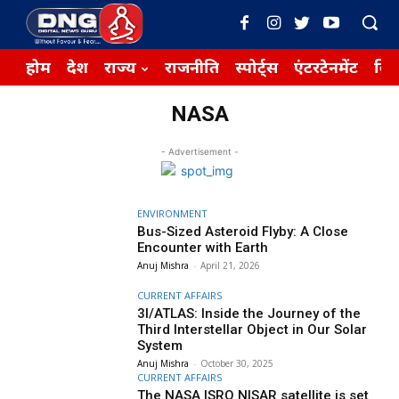
होम
देश
राज्य
राजनीति
स्पोर्ट्स
एंटरटेनमेंट
बिज़
NASA
- Advertisement -
ENVIRONMENT
Bus-Sized Asteroid Flyby: A Close
Encounter with Earth
Anuj Mishra
-
April 21, 2026
CURRENT AFFAIRS
3I/ATLAS: Inside the Journey of the
Third Interstellar Object in Our Solar
System
Anuj Mishra
-
October 30, 2025
CURRENT AFFAIRS
The NASA ISRO NISAR satellite is set