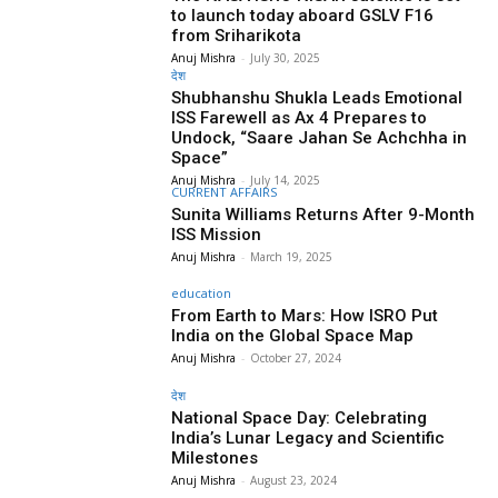
to launch today aboard GSLV F16
from Sriharikota
Anuj Mishra
-
July 30, 2025
देश
Shubhanshu Shukla Leads Emotional
ISS Farewell as Ax 4 Prepares to
Undock, “Saare Jahan Se Achchha in
Space”
Anuj Mishra
-
July 14, 2025
CURRENT AFFAIRS
Sunita Williams Returns After 9-Month
ISS Mission
Anuj Mishra
-
March 19, 2025
education
From Earth to Mars: How ISRO Put
India on the Global Space Map
Anuj Mishra
-
October 27, 2024
देश
National Space Day: Celebrating
India’s Lunar Legacy and Scientific
Milestones
Anuj Mishra
-
August 23, 2024