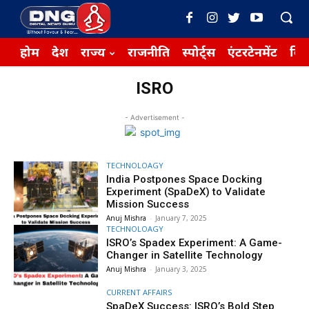
होम
देश
राज्य
राजनीति
स्पोर्ट्स
एंटरटेनमेंट
बिज़
ISRO
- Advertisement -
TECHNOLOAGY
India Postpones Space Docking
Experiment (SpaDeX) to Validate
Mission Success
Anuj Mishra
-
January 7, 2025
TECHNOLOAGY
ISRO’s Spadex Experiment: A Game-
Changer in Satellite Technology
Anuj Mishra
-
January 3, 2025
CURRENT AFFAIRS
SpaDeX Success: ISRO’s Bold Step