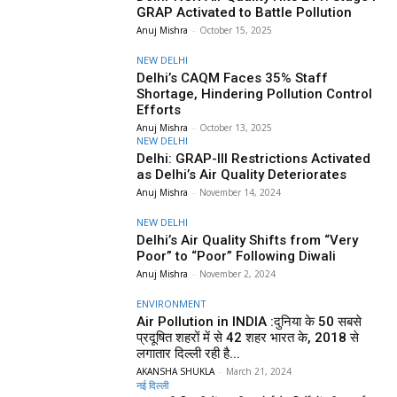
GRAP Activated to Battle Pollution
Anuj Mishra
-
October 15, 2025
NEW DELHI
Delhi’s CAQM Faces 35% Staff
Shortage, Hindering Pollution Control
Efforts
Anuj Mishra
-
October 13, 2025
NEW DELHI
Delhi: GRAP-III Restrictions Activated
as Delhi’s Air Quality Deteriorates
Anuj Mishra
-
November 14, 2024
NEW DELHI
Delhi’s Air Quality Shifts from “Very
Poor” to “Poor” Following Diwali
Anuj Mishra
-
November 2, 2024
ENVIRONMENT
Air Pollution in INDIA :दुनिया के 50 सबसे
प्रदूषित शहरों में से 42 शहर भारत के, 2018 से
लगातार दिल्ली रही है...
AKANSHA SHUKLA
-
March 21, 2024
नई दिल्ली