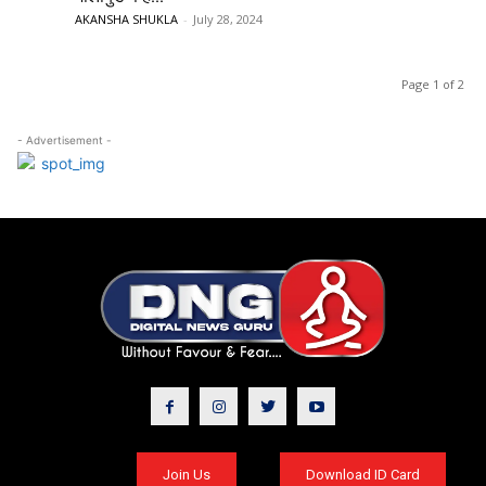
AKANSHA SHUKLA
-
July 28, 2024
Page 1 of 2
- Advertisement -
Join Us
Download ID Card