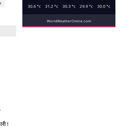
म
30.6
°c
31.2
°c
30.3
°c
29.9
°c
30.0
°c
WorldWeatherOnline.com
T
ारी !