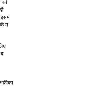
म को
दी
इसमें
क में
लिए
ाथ
अफ्रीका