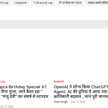
rld cup
newyork
T-20 world cup
टी 20 विश्व कप 2024
नासाऊ काउंटी स्टेडिय
CIAL
टेक्नोलॉजी
pta Birthday Special: 67
OpenAI ने लॉन्च किया ChatGP
 नीना गुप्ता, जाने कैसा रहा ”
Agent: AI की दुनिया में आया नया
“मंजु देवी” का संघर्ष से स्टारडम
क्रांतिकारी बदलाव , जाने पूरी जानक
Vidit Singh
-
July 3, 2026
July 4, 2026