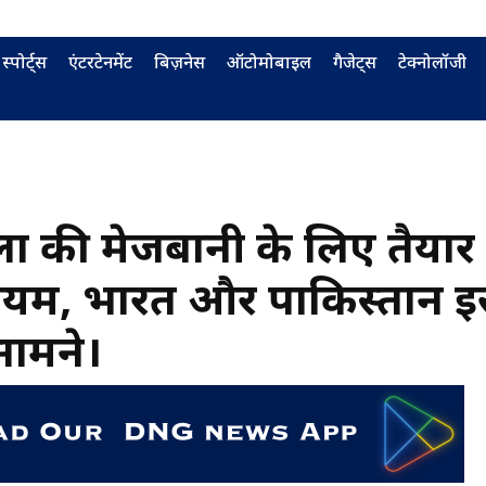
स्पोर्ट्स
एंटरटेनमेंट
बिज़नेस
ऑटोमोबाइल
गैजेट्स
टेक्नोलॉजी
ों की मेजबानी के लिए तैयार
ेडियम, भारत और पाकिस्तान इ
-सामने।