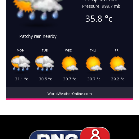
Pressure: 999.7 mb
35.8
°c
Patchy rain nearby
MON
TUE
WED
THU
FRI
31.1
°c
30.5
°c
30.7
°c
30.7
°c
29.2
°c
WorldWeatherOnline.com