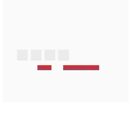
Join Us
Download ID Card
ABOUT US
CONTACT
DISCLAIMER
TERMS AND CONDITION
PRIVACY POLICY
CCPA AND GDPR PRIVACY POLICY