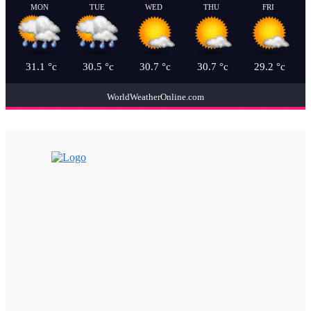
MON
TUE
WED
THU
FRI
31.1
°c
30.5
°c
30.7
°c
30.7
°c
29.2
°c
WorldWeatherOnline.com