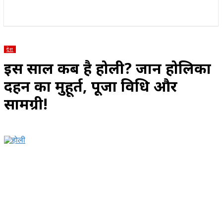
राज्य
होम
देश
राजनीति
स्पोर्ट्स
एंटरटेनमेंट
देश
इस साल कब है होली? जानें होलिका
दहन का मुहूर्त, पूजा विधि और
सामग्री!