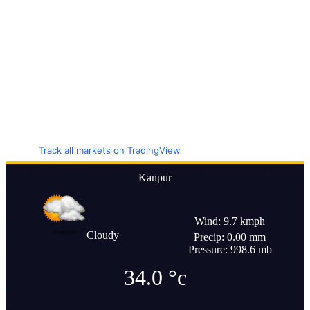
Track all markets on TradingView
Kanpur
Wind: 9.7 kmph
Cloudy
Precip: 0.00 mm
Pressure: 998.6 mb
34.0
°c