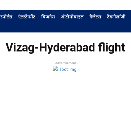
स्पोर्ट्स
एंटरटेनमेंट
बिज़नेस
ऑटोमोबाइल
गैजेट्स
टेक्नोलॉजी
Vizag-Hyderabad flight
- Advertisement -