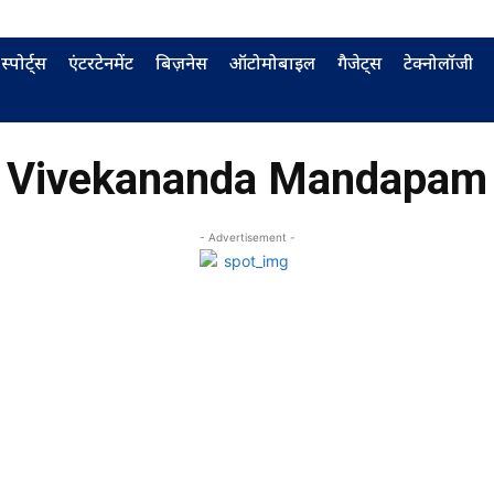
स्पोर्ट्स
एंटरटेनमेंट
बिज़नेस
ऑटोमोबाइल
गैजेट्स
टेक्नोलॉजी
Vivekananda Mandapam
- Advertisement -