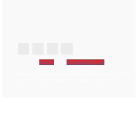
Join Us
Download ID Card
ABOUT US
CONTACT
DISCLAIMER
TERMS AND CONDITION
PRIVACY POLICY
CCPA AND GDPR PRIVACY POLICY