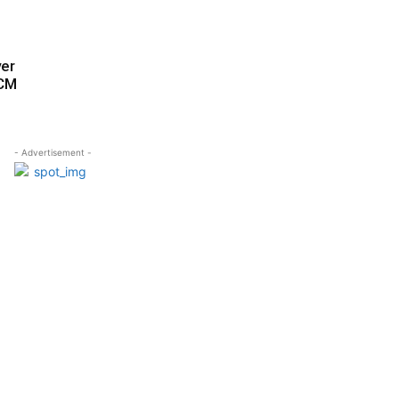
ver
 CM
- Advertisement -