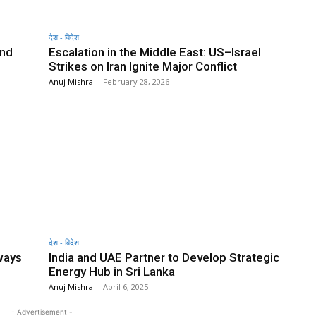
देश - विदेश
and
Escalation in the Middle East: US–Israel
Strikes on Iran Ignite Major Conflict
Anuj Mishra
-
February 28, 2026
देश - विदेश
ways
India and UAE Partner to Develop Strategic
Energy Hub in Sri Lanka
Anuj Mishra
-
April 6, 2025
- Advertisement -