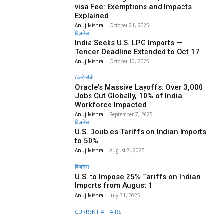
visa Fee: Exemptions and Impacts
Explained
Anuj Mishra
-
October 21, 2025
बिज़नेस
India Seeks U.S. LPG Imports —
Tender Deadline Extended to Oct 17
Anuj Mishra
-
October 10, 2025
टेक्नोलॉजी
Oracle’s Massive Layoffs: Over 3,000
Jobs Cut Globally, 10% of India
Workforce Impacted
Anuj Mishra
-
September 7, 2025
बिज़नेस
U.S. Doubles Tariffs on Indian Imports
to 50%
Anuj Mishra
-
August 7, 2025
बिज़नेस
U.S. to Impose 25% Tariffs on Indian
Imports from August 1
Anuj Mishra
-
July 31, 2025
CURRENT AFFAIRS