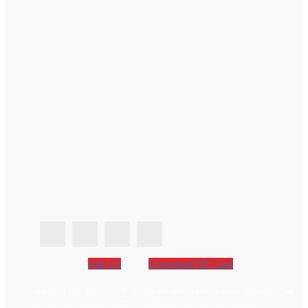
Join Us
Download ID Card
ABOUT US
CONTACT
DISCLAIMER
TERMS AND CONDITION
PRIVACY POLICY
CCPA AND GDPR PRIVACY POLICY