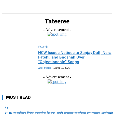
राज्य
होम
देश
राजनीति
स्पोर्ट्स
एंटरटेनमेंट
Tateeree
- Advertisement -
एंटरटेनमेंट
NCW Issues Notices to Sanjay Dutt, Nora
Fatehi, and Badshah Over
“Objectionable” Songs
Anuj Mishra
-
March 19, 2026
- Advertisement -
MUST READ
देश
CJP के हालिया विरोध प्रदर्शन के बाद, मोदी सरकार के दौरान हुए प्रमुख आंदोलनों