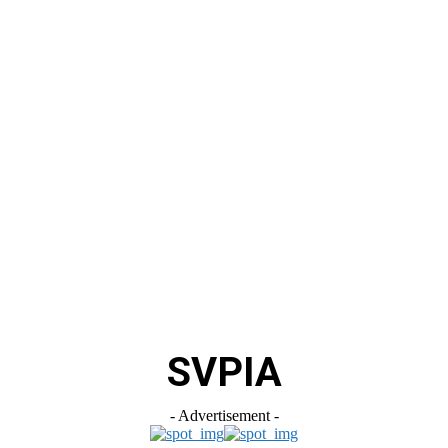
स
ऑटोमोबाइल
गैजेट्स
टेक्नोलॉजी
फेक न्यूज़ अलर्ट
राशिफल
SVPIA
- Advertisement -