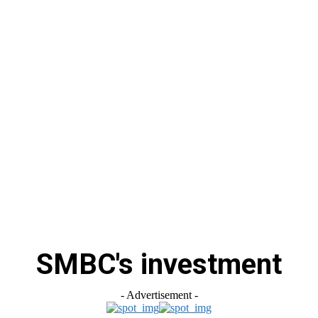
स
ऑटोमोबाइल
गैजेट्स
टेक्नोलॉजी
फेक न्यूज़ अलर्ट
राशिफल
SMBC's investment
- Advertisement -