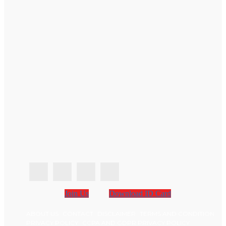
Join Us
Download ID Card
ABOUT US
CONTACT
DISCLAIMER
TERMS AND CONDITION
PRIVACY POLICY
CCPA AND GDPR PRIVACY POLICY