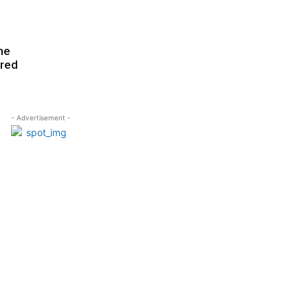
ne
ared
- Advertisement -