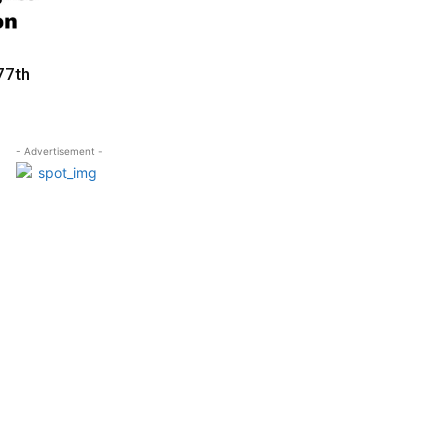
77th
- Advertisement -