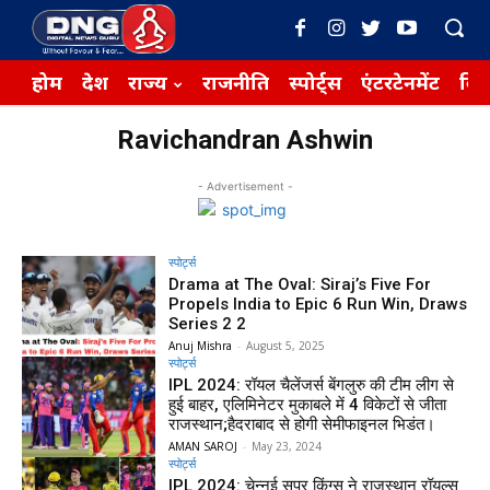
होम
देश
राज्य
राजनीति
स्पोर्ट्स
एंटरटेनमेंट
बिज़
Ravichandran Ashwin
- Advertisement -
स्पोर्ट्स
Drama at The Oval: Siraj’s Five For
Propels India to Epic 6 Run Win, Draws
Series 2 2
Anuj Mishra
-
August 5, 2025
स्पोर्ट्स
IPL 2024: रॉयल चैलेंजर्स बेंगलुरु की टीम लीग से
हुई बाहर, एलिमिनेटर मुकाबले में 4 विकेटों से जीता
राजस्थान;हैदराबाद से होगी सेमीफाइनल भिडंत।
AMAN SAROJ
-
May 23, 2024
स्पोर्ट्स
IPL 2024: चेन्नई सुपर किंग्स ने राजस्थान रॉयल्स