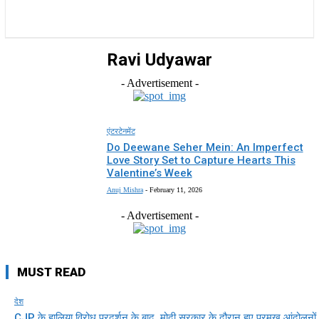
राज्य
होम
देश
राजनीति
स्पोर्ट्स
एंटरटेनमेंट
Ravi Udyawar
- Advertisement -
एंटरटेनमेंट
Do Deewane Seher Mein: An Imperfect
Love Story Set to Capture Hearts This
Valentine’s Week
Anuj Mishra
-
February 11, 2026
- Advertisement -
MUST READ
देश
CJP के हालिया विरोध प्रदर्शन के बाद, मोदी सरकार के दौरान हुए प्रमुख आंदोलनों