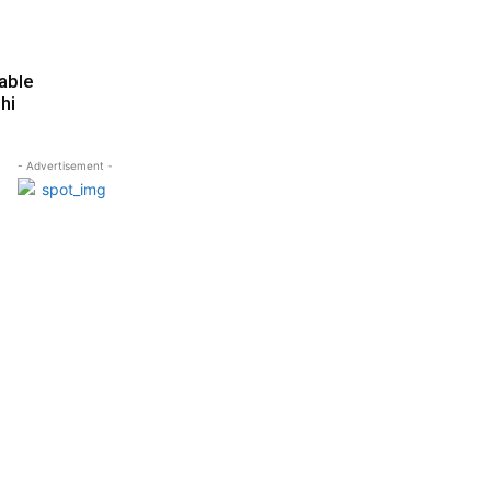
bable
hi
- Advertisement -