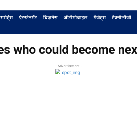
स्पोर्ट्स
एंटरटेनमेंट
बिज़नेस
ऑटोमोबाइल
गैजेट्स
टेक्नोलॉजी
es who could become nex
- Advertisement -