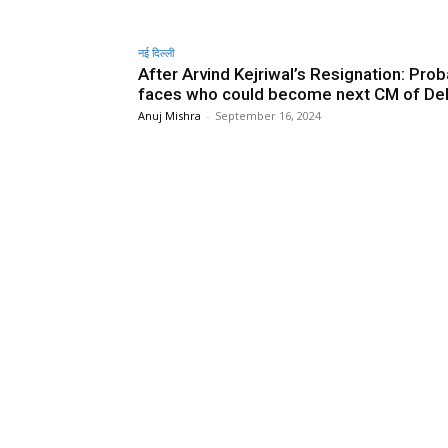
नई दिल्ली
After Arvind Kejriwal’s Resignation: Pro
faces who could become next CM of Del
Anuj Mishra
-
September 16, 2024