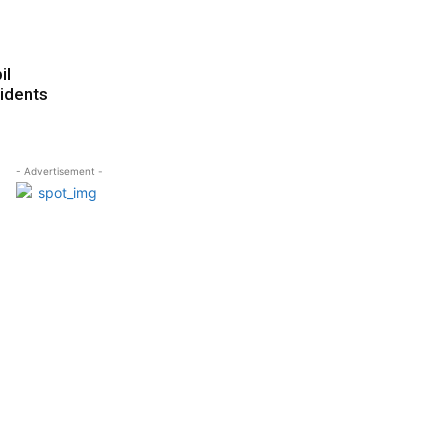
il
idents
- Advertisement -