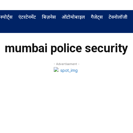
स्पोर्ट्स
एंटरटेनमेंट
बिज़नेस
ऑटोमोबाइल
गैजेट्स
टेक्नोलॉजी
mumbai police security
- Advertisement -