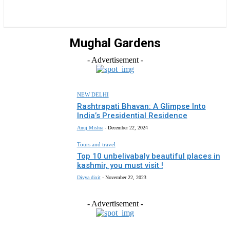
राज्य
होम
देश
राजनीति
स्पोर्ट्स
एंटरटेनमेंट
Mughal Gardens
- Advertisement -
NEW DELHI
Rashtrapati Bhavan: A Glimpse Into
India’s Presidential Residence
Anuj Mishra
-
December 22, 2024
Tours and travel
Top 10 unbelivabaly beautiful places in
kashmir, you must visit !
Divya dixit
-
November 22, 2023
- Advertisement -