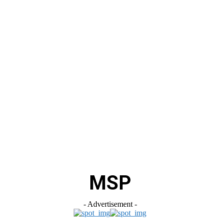
स
ऑटोमोबाइल
गैजेट्स
टेक्नोलॉजी
फेक न्यूज़ अलर्ट
राशिफल
MSP
- Advertisement -