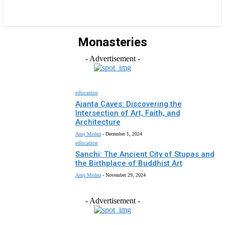
राज्य
होम
देश
राजनीति
स्पोर्ट्स
एंटरटेनमेंट
Monasteries
- Advertisement -
education
Ajanta Caves: Discovering the
Intersection of Art, Faith, and
Architecture
Anuj Mishra
-
December 1, 2024
education
Sanchi: The Ancient City of Stupas and
the Birthplace of Buddhist Art
Anuj Mishra
-
November 29, 2024
- Advertisement -