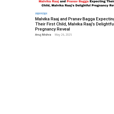
लाइफस्टाइल
Malvika Raaj and Pranav Bagga Expectin
Their First Child, Malvika Raaj’s Delightfu
Pregnancy Reveal
Anuj Mishra
-
May 26, 2025