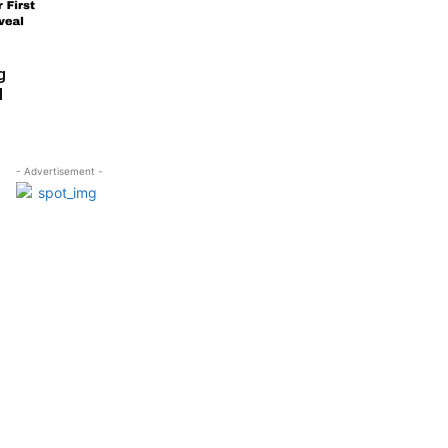
g
l
- Advertisement -