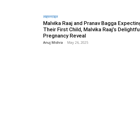
लाइफस्टाइल
Malvika Raaj and Pranav Bagga Expectin
Their First Child, Malvika Raaj’s Delightfu
Pregnancy Reveal
Anuj Mishra
-
May 26, 2025