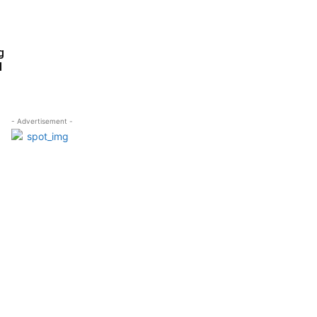
g
l
- Advertisement -