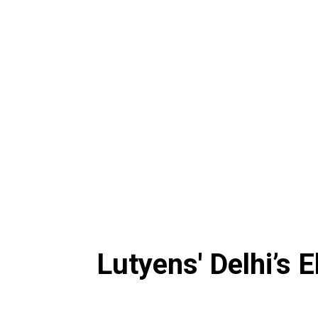
होम
देश
राज्य
राजनीति
स्पोर्ट्स
एंटरटेनमेंट
बिज़ने
Lutyens' Delhi’s 