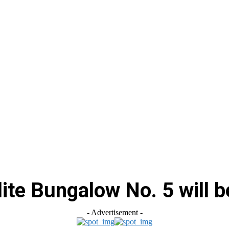
स
ऑटोमोबाइल
गैजेट्स
टेक्नोलॉजी
फेक न्यूज़ अलर्ट
राशिफल
Elite Bungalow No. 5 will 
- Advertisement -