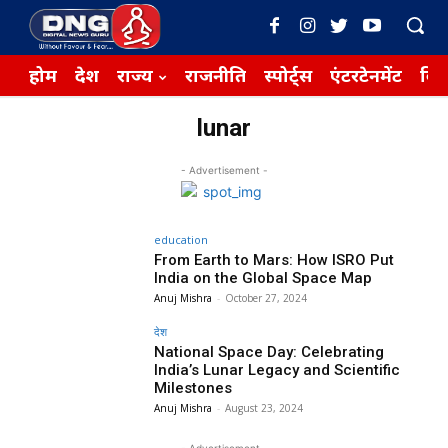
होम
देश
राज्य
राजनीति
स्पोर्ट्स
एंटरटेनमेंट
बिज़
lunar
- Advertisement -
education
From Earth to Mars: How ISRO Put
India on the Global Space Map
Anuj Mishra
-
October 27, 2024
देश
National Space Day: Celebrating
India’s Lunar Legacy and Scientific
Milestones
Anuj Mishra
-
August 23, 2024
- Advertisement -