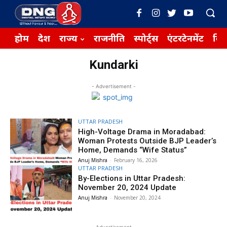
होम
देश
राज्य
राजनीति
स्पोर्ट्स
एंटरटेनमेंट
बिज़
Kundarki
- Advertisement -
UTTAR PRADESH
High-Voltage Drama in Moradabad:
Woman Protests Outside BJP Leader’s
Home, Demands “Wife Status”
Anuj Mishra
-
February 16, 2026
UTTAR PRADESH
By-Elections in Uttar Pradesh:
November 20, 2024 Update
Anuj Mishra
-
November 20, 2024
- Advertisement -