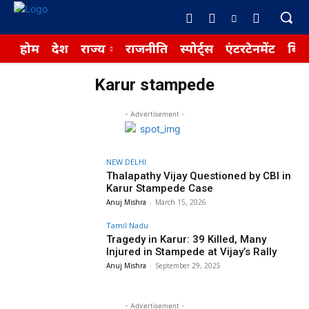
होम
देश
राज्य
राजनीति
स्पोर्ट्स
एंटरटेनमेंट
बिज़
Karur stampede
- Advertisement -
NEW DELHI
Thalapathy Vijay Questioned by CBI in
Karur Stampede Case
Anuj Mishra
-
March 15, 2026
Tamil Nadu
Tragedy in Karur: 39 Killed, Many
Injured in Stampede at Vijay’s Rally
Anuj Mishra
-
September 29, 2025
- Advertisement -