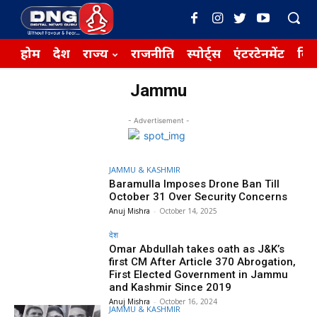
होम
देश
राज्य
राजनीति
स्पोर्ट्स
एंटरटेनमेंट
बिज़
Jammu
- Advertisement -
JAMMU & KASHMIR
Baramulla Imposes Drone Ban Till
October 31 Over Security Concerns
Anuj Mishra
-
October 14, 2025
देश
Omar Abdullah takes oath as J&K’s
first CM After Article 370 Abrogation,
First Elected Government in Jammu
and Kashmir Since 2019
Anuj Mishra
-
October 16, 2024
JAMMU & KASHMIR