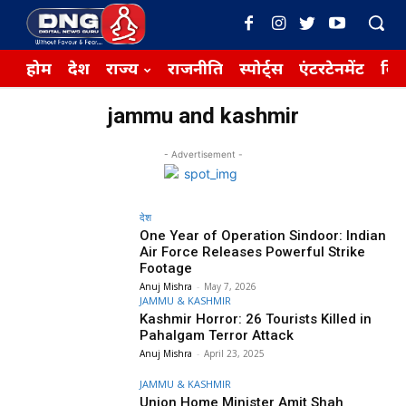
होम
देश
राज्य
राजनीति
स्पोर्ट्स
एंटरटेनमेंट
बिज़
jammu and kashmir
- Advertisement -
देश
One Year of Operation Sindoor: Indian
Air Force Releases Powerful Strike
Footage
Anuj Mishra
-
May 7, 2026
JAMMU & KASHMIR
Kashmir Horror: 26 Tourists Killed in
Pahalgam Terror Attack
Anuj Mishra
-
April 23, 2025
JAMMU & KASHMIR
Union Home Minister Amit Shah