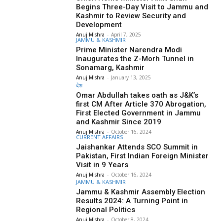
Begins Three-Day Visit to Jammu and
Kashmir to Review Security and
Development
Anuj Mishra
-
April 7, 2025
JAMMU & KASHMIR
Prime Minister Narendra Modi
Inaugurates the Z-Morh Tunnel in
Sonamarg, Kashmir
Anuj Mishra
-
January 13, 2025
देश
Omar Abdullah takes oath as J&K’s
first CM After Article 370 Abrogation,
First Elected Government in Jammu
and Kashmir Since 2019
Anuj Mishra
-
October 16, 2024
CURRENT AFFAIRS
Jaishankar Attends SCO Summit in
Pakistan, First Indian Foreign Minister
Visit in 9 Years
Anuj Mishra
-
October 16, 2024
JAMMU & KASHMIR
Jammu & Kashmir Assembly Election
Results 2024: A Turning Point in
Regional Politics
Anuj Mishra
-
October 8, 2024